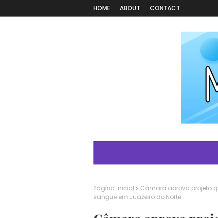
HOME
ABOUT
CONTACT
Página inicial
Câmara aprova projeto q
sangue em Juazeiro do Norte